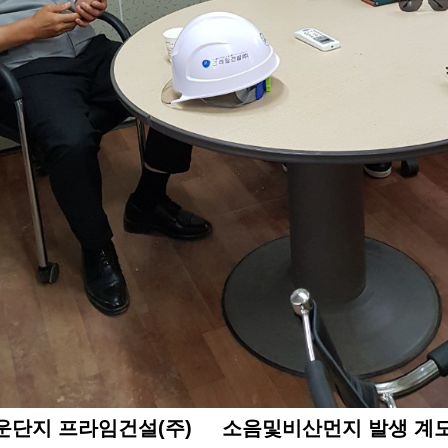
 프라임건설(주) 소음및비산먼지 발생 계