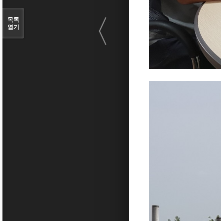
〈
목록
열기