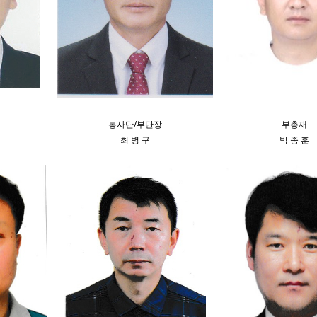
봉사단/부단장
부총재
최 병 구
박 종 훈