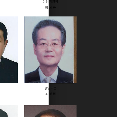
상임위원장
정 상 규
상임고문
조 명 휘