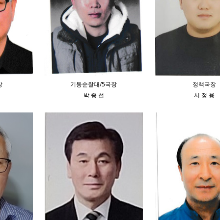
장
기동순찰대/5국장
정책국장
박 종 선
서 정 용