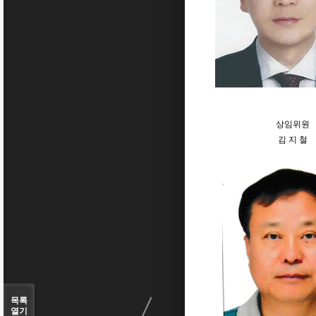
상임위원
김 지 철
〈
목록
열기