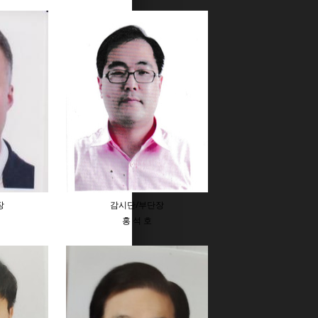
장
감시단/부단장
홍 석 호