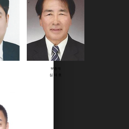
부총재
심 태 호