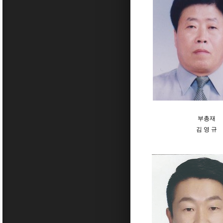
부총재
김 영 규