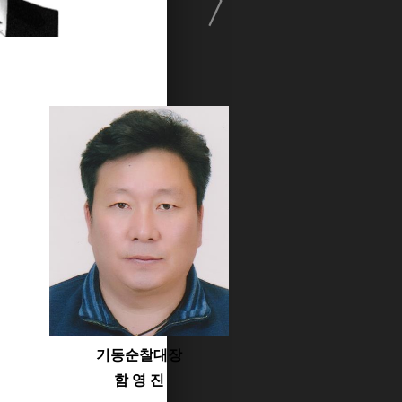
기동순찰대장
함 영 진