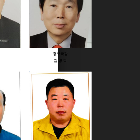
홍보국장
김 병 학