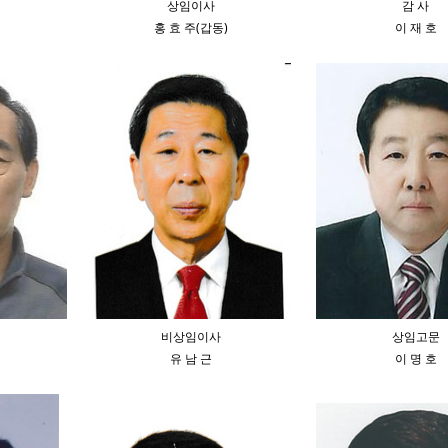
상임이사
감 사
홍 효 주(갑동)
이 재 호
비상임이사
상임고문
유 남 근
이 명 호