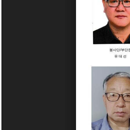
봉사단/부단
유 대 선