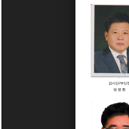
감시단/부단
방 병 환