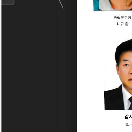
총괄본부장
최 규 환
감
박 