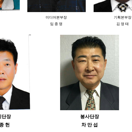
미디어본부장
기획본부장
임 종 명
김 영 태
시단장
봉사단장
종 헌
차 만 섭