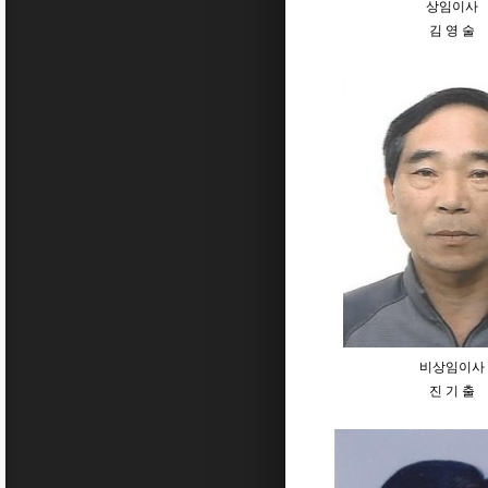
상임이사
김 영 술
비상임이사
진 기 출