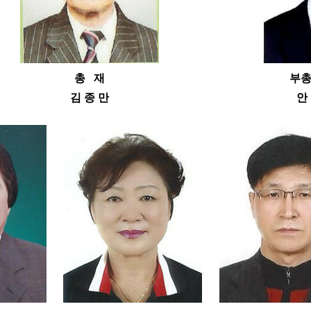
총 재
부총
김 종 만
안 희 범 (0