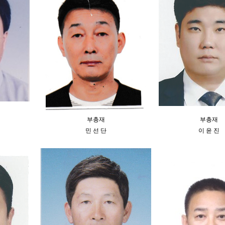
부총재
부총재
민 선 단
이 윤 진